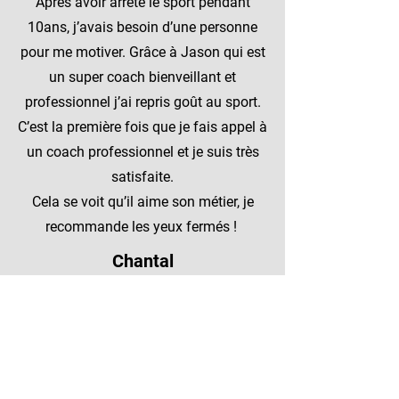
Après avoir arrêté le sport pendant
10ans, j’avais besoin d’une personne
pour me motiver. Grâce à Jason qui est
un super coach bienveillant et
professionnel j’ai repris goût au sport.
C’est la première fois que je fais appel à
un coach professionnel et je suis très
satisfaite.
Cela se voit qu’il aime son métier, je
recommande les yeux fermés !
Chantal
Quelle bonne idée j'ai eu de contacter
jason ! j'ai un programme sportif
vraiment fait pour moi, et ça, ça fait
toute la différence !!! un programme
efficace et ludique. jason est à l'écoute